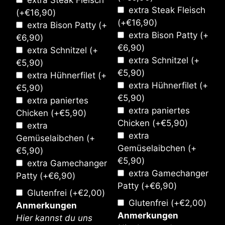
extra Steak Fleisch
extra Steak Fleisch
(+
€
16,90
)
(+
€
16,90
)
extra Bison Patty
(+
extra Bison Patty
(+
€
6,90
)
€
6,90
)
extra Schnitzel
(+
extra Schnitzel
(+
€
5,90
)
€
5,90
)
extra Hühnerfilet
(+
extra Hühnerfilet
(+
€
5,90
)
€
5,90
)
extra paniertes
extra paniertes
Chicken
(+
€
5,90
)
Chicken
(+
€
5,90
)
extra
extra
Gemüselaibchen
(+
Gemüselaibchen
(+
€
5,90
)
€
5,90
)
extra Gamechanger
extra Gamechanger
Patty
(+
€
6,90
)
Patty
(+
€
6,90
)
Glutenfrei
(+
€
2,00
)
Glutenfrei
(+
€
2,00
)
Anmerkungen
Anmerkungen
Hier kannst du uns