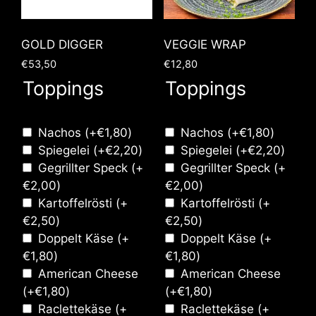
GOLD DIGGER
VEGGIE WRAP
€
53,50
€
12,80
Toppings
Toppings
Nachos
(+
€
1,80
)
Nachos
(+
€
1,80
)
Spiegelei
(+
€
2,20
)
Spiegelei
(+
€
2,20
)
Gegrillter Speck
(+
Gegrillter Speck
(+
€
2,00
)
€
2,00
)
Kartoffelrösti
(+
Kartoffelrösti
(+
€
2,50
)
€
2,50
)
Doppelt Käse
(+
Doppelt Käse
(+
€
1,80
)
€
1,80
)
American Cheese
American Cheese
(+
€
1,80
)
(+
€
1,80
)
Raclettekäse
(+
Raclettekäse
(+