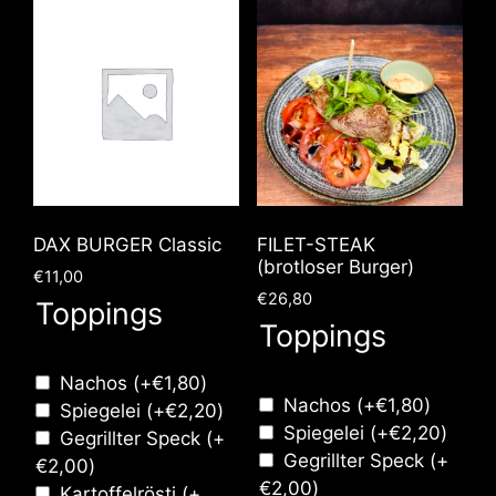
DAX BURGER Classic
FILET-STEAK
(brotloser Burger)
€
11,00
€
26,80
Toppings
Toppings
Nachos
(+
€
1,80
)
Nachos
(+
€
1,80
)
Spiegelei
(+
€
2,20
)
Spiegelei
(+
€
2,20
)
Gegrillter Speck
(+
Gegrillter Speck
(+
€
2,00
)
€
2,00
)
Kartoffelrösti
(+