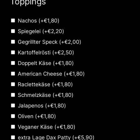
Toppings
Nachos
(+
€
1,80
)
Spiegelei
(+
€
2,20
)
Gegrillter Speck
(+
€
2,00
)
Kartoffelrösti
(+
€
2,50
)
Doppelt Käse
(+
€
1,80
)
American Cheese
(+
€
1,80
)
Raclettekäse
(+
€
1,80
)
Schmelzkäse
(+
€
1,80
)
Jalapenos
(+
€
1,80
)
Oliven
(+
€
1,80
)
Veganer Käse
(+
€
1,80
)
extra Lage Dax Patty
(+
€
5,90
)