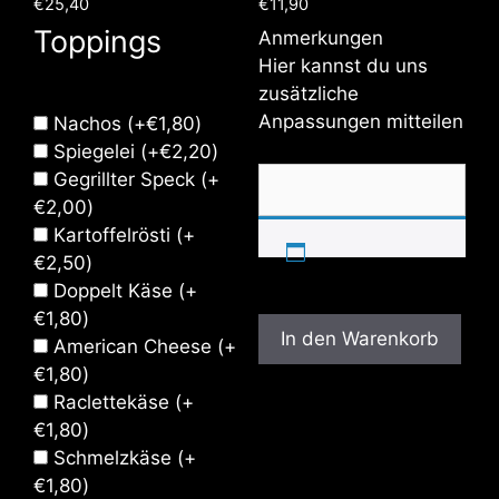
€
25,40
€
11,90
Toppings
Anmerkungen
Hier kannst du uns
zusätzliche
Anpassungen mitteilen
Nachos
(+
€
1,80
)
Spiegelei
(+
€
2,20
)
Gegrillter Speck
(+
€
2,00
)
Kartoffelrösti
(+
€
2,50
)
Doppelt Käse
(+
€
1,80
)
In den Warenkorb
American Cheese
(+
€
1,80
)
Raclettekäse
(+
€
1,80
)
Schmelzkäse
(+
€
1,80
)