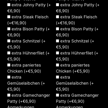
extra Johny Patty
(+
extra Johny Patty
(+
€
6,90
)
€
6,90
)
extra Steak Fleisch
extra Steak Fleisch
(+
€
16,90
)
(+
€
16,90
)
extra Bison Patty
(+
extra Bison Patty
(+
€
6,90
)
€
6,90
)
extra Schnitzel
(+
extra Schnitzel
(+
€
5,90
)
€
5,90
)
extra Hühnerfilet
(+
extra Hühnerfilet
(+
€
5,90
)
€
5,90
)
extra paniertes
extra paniertes
Chicken
(+
€
5,90
)
Chicken
(+
€
5,90
)
extra
extra
Gemüselaibchen
(+
Gemüselaibchen
(+
€
5,90
)
€
5,90
)
extra Gamechanger
extra Gamechanger
Patty
(+
€
6,90
)
Patty
(+
€
6,90
)
Anmerkungen
Anmerkungen