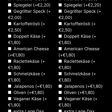
Spiegelei
(+
€
2,20
)
Spiegelei
(+
€
2,20
)
Gegrillter Speck
(+
Gegrillter Speck
(+
€
2,00
)
€
2,00
)
Kartoffelrösti
(+
Kartoffelrösti
(+
€
2,50
)
€
2,50
)
Doppelt Käse
(+
Doppelt Käse
(+
€
1,80
)
€
1,80
)
American Cheese
American Cheese
(+
€
1,80
)
(+
€
1,80
)
Raclettekäse
(+
Raclettekäse
(+
€
1,80
)
€
1,80
)
Schmelzkäse
(+
Schmelzkäse
(+
€
1,80
)
€
1,80
)
Jalapenos
(+
€
1,80
)
Jalapenos
(+
€
1,80
)
Oliven
(+
€
1,80
)
Oliven
(+
€
1,80
)
Veganer Käse
(+
Veganer Käse
(+
€
1,80
)
€
1,80
)
extra Lage Dax
extra Lage Dax