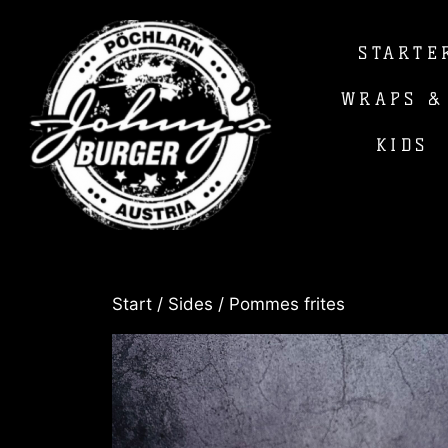
STARTE
WRAPS &
KIDS
Start
/
Sides
/ Pommes frites