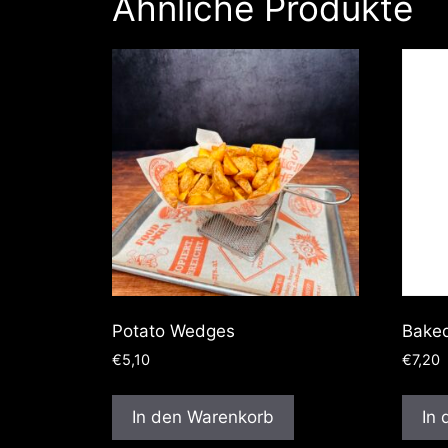
Ähnliche Produkte
Potato Wedges
Baked
€
5,10
€
7,20
In den Warenkorb
In