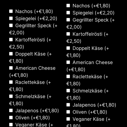
Nachos
(+
€
1,80
)
Nachos
(+
€
1,80
)
Spiegelei
(+
€
2,20
)
Spiegelei
(+
€
2,20
)
Gegrillter Speck
(+
Gegrillter Speck
(+
€
2,00
)
€
2,00
)
Kartoffelrösti
(+
Kartoffelrösti
(+
€
2,50
)
€
2,50
)
Doppelt Käse
(+
Doppelt Käse
(+
€
1,80
)
€
1,80
)
American Cheese
American Cheese
(+
€
1,80
)
(+
€
1,80
)
Raclettekäse
(+
Raclettekäse
(+
€
1,80
)
€
1,80
)
Schmelzkäse
(+
Schmelzkäse
(+
€
1,80
)
€
1,80
)
Jalapenos
(+
€
1,80
)
Jalapenos
(+
€
1,80
)
Oliven
(+
€
1,80
)
Oliven
(+
€
1,80
)
Veganer Käse
(+
Veganer Käse
(+
€
1,80
)