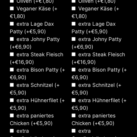
Oliven
(+
€
1,80
)
Oliven
(+
€
1,80
)
Veganer Käse
(+
Veganer Käse
(+
€
1,80
)
€
1,80
)
extra Lage Dax
extra Lage Dax
Patty
(+
€
5,90
)
Patty
(+
€
5,90
)
extra Johny Patty
extra Johny Patty
(+
€
6,90
)
(+
€
6,90
)
extra Steak Fleisch
extra Steak Fleisch
(+
€
16,90
)
(+
€
16,90
)
extra Bison Patty
(+
extra Bison Patty
(+
€
6,90
)
€
6,90
)
extra Schnitzel
(+
extra Schnitzel
(+
€
5,90
)
€
5,90
)
extra Hühnerfilet
(+
extra Hühnerfilet
(+
€
5,90
)
€
5,90
)
extra paniertes
extra paniertes
Chicken
(+
€
5,90
)
Chicken
(+
€
5,90
)
extra
extra