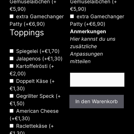
Gemüselaibchen
(+
Gemüselaibchen
(+
€
5,90
)
€
5,90
)
extra Gamechanger
extra Gamechanger
Patty
(+
€
6,90
)
Patty
(+
€
6,90
)
Toppings
Anmerkungen
Hier kannst du uns
zusätzliche
Spiegelei
(+
€
1,70
)
Anpassungen
Jalapenos
(+
€
1,30
)
mitteilen
Kartoffelrösti
(+
€
2,00
)
Doppelt Käse
(+
€
1,30
)
Gegrillter Speck
(+
In den Warenkorb
€
1,50
)
American Cheese
(+
€
1,30
)
Raclettekäse
(+
€
1,30
)