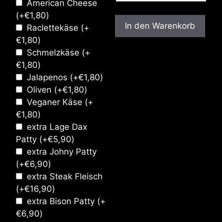
American Cheese
(+
€
1,80
)
In den Warenkorb
Raclettekäse
(+
€
1,80
)
Schmelzkäse
(+
€
1,80
)
Jalapenos
(+
€
1,80
)
Oliven
(+
€
1,80
)
Veganer Käse
(+
€
1,80
)
extra Lage Dax
Patty
(+
€
5,90
)
extra Johny Patty
(+
€
6,90
)
extra Steak Fleisch
(+
€
16,90
)
extra Bison Patty
(+
€
6,90
)