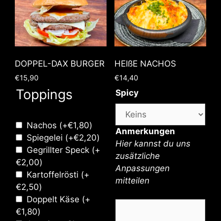
DOPPEL-DAX BURGER
HEIßE NACHOS
€
15,90
€
14,40
Toppings
Spicy
Nachos
(+
€
1,80
)
Anmerkungen
Spiegelei
(+
€
2,20
)
Hier kannst du uns
Gegrillter Speck
(+
zusätzliche
€
2,00
)
Anpassungen
Kartoffelrösti
(+
mitteilen
€
2,50
)
Doppelt Käse
(+
€
1,80
)