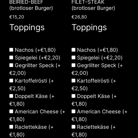
BEIRIED-BEEF
FILET-STEAK
(brotloser Burger)
(brotloser Burger)
€
15,20
€
26,80
Toppings
Toppings
Nachos
(+
€
1,80
)
Nachos
(+
€
1,80
)
Spiegelei
(+
€
2,20
)
Spiegelei
(+
€
2,20
)
Gegrillter Speck
(+
Gegrillter Speck
(+
€
2,00
)
€
2,00
)
Kartoffelrösti
(+
Kartoffelrösti
(+
€
2,50
)
€
2,50
)
Doppelt Käse
(+
Doppelt Käse
(+
€
1,80
)
€
1,80
)
American Cheese
(+
American Cheese
(+
€
1,80
)
€
1,80
)
Raclettekäse
(+
Raclettekäse
(+
€
1,80
)
€
1,80
)