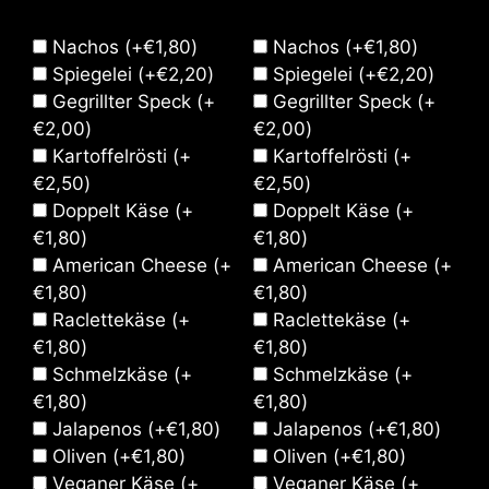
Nachos
(+
€
1,80
)
Nachos
(+
€
1,80
)
Spiegelei
(+
€
2,20
)
Spiegelei
(+
€
2,20
)
Gegrillter Speck
(+
Gegrillter Speck
(+
€
2,00
)
€
2,00
)
Kartoffelrösti
(+
Kartoffelrösti
(+
€
2,50
)
€
2,50
)
Doppelt Käse
(+
Doppelt Käse
(+
€
1,80
)
€
1,80
)
American Cheese
(+
American Cheese
(+
€
1,80
)
€
1,80
)
Raclettekäse
(+
Raclettekäse
(+
€
1,80
)
€
1,80
)
Schmelzkäse
(+
Schmelzkäse
(+
€
1,80
)
€
1,80
)
Jalapenos
(+
€
1,80
)
Jalapenos
(+
€
1,80
)
Oliven
(+
€
1,80
)
Oliven
(+
€
1,80
)
Veganer Käse
(+
Veganer Käse
(+